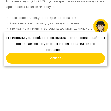
Горячей водой (92-98С) сделать три полных вливания до края
дрип-пакета каждые 45 секунд:
・1 вливание в 0 секунд до края дрип-пакета;
・2 вливание в 45 секунд до края дрип-пакета;
・3 вливание в 1 минуту 30 секунд до края дрип-пакета;
Мы используем cookies. Продолжая использовать сайт, вы
Общий выход напитка получится 190-210 мл, а общее время
соглашаетесь с условиями Пользовательского
заваривания от 2 минут до 3 минут;
соглашения
Аккуратно снимете фильтр со стакана, чашки и тд..
Согласен
Отлично, кофе готов!
Отзывы