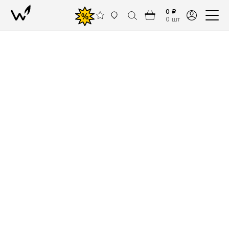
0 ₽
%
0 шт