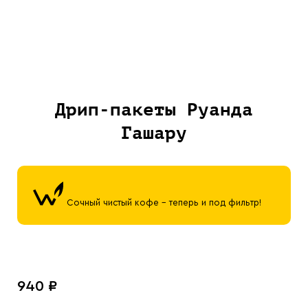
Дрип-пакеты Руанда
Гашару
Сочный чистый кофе - теперь и под фильтр!
940 ₽