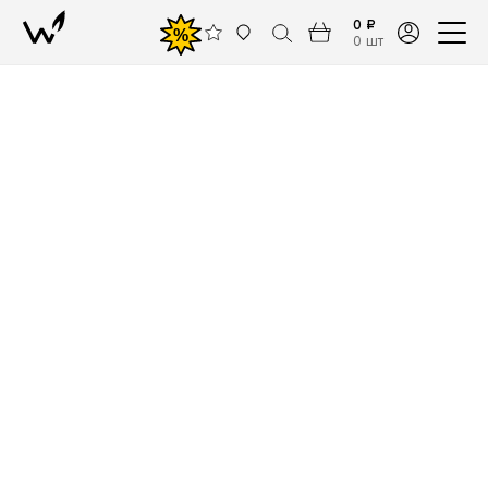
0 ₽
%
0 шт