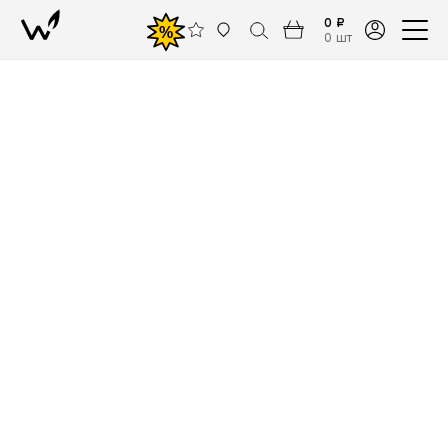
0 ₽
%
0 шт