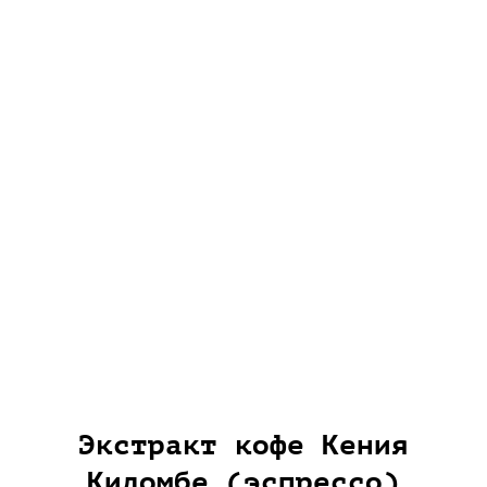
Экстракт кофе Кения
Киломбе (эспрессо)