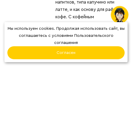
напитков, типа капучино или
латте, и как основу для раф
кофе. С кофейным
экстрактом вы почувствуете
Мы используем cookies. Продолжая использовать сайт, вы
себя настоящим бариста-
соглашаетесь с условиями Пользовательского
миксологом!
соглашения
ПЕРЕД УПОТРЕБЛЕНИЕМ
Согласен
ВСТРЯХНУТЬ!
Рекомендации по приготовлению
1
Если вы любитель молочных напитков, то для
отличного результата смешайте 1 флакон
кофейного экстракта и 150 грамм молока
(горячего/холодного на ваш выбор).