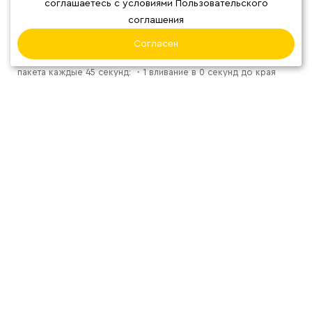
соглашаетесь с условиями Пользовательского
срыва. Расправьте боковые ручки и установите дрип на
соглашения
высокий стакан, чашку, емкость или стеклянный сервер.
Лучше заваривать дрип-пакет на высокой посуде. Горячей
Согласен
водой (92-98С) сделать три полных вливания до края дрип-
пакета каждые 45 секунд: ・1 вливание в 0 секунд до края
дрип-пакета; ・2 вливание в 45 секунд до края дрип-пакета; ・
3 вливание в 1 минуту 30 секунд до края дрип-пакета; Общий
выход напитка получится 190-210 мл, а общее время
заваривания от 2 минут 20 секунд до 4 минут; Аккуратно
снимете фильтр со стакана, чашки и тд.. Отлично, кофе готов!
Отзывы