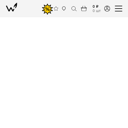
0 ₽
%
0 шт