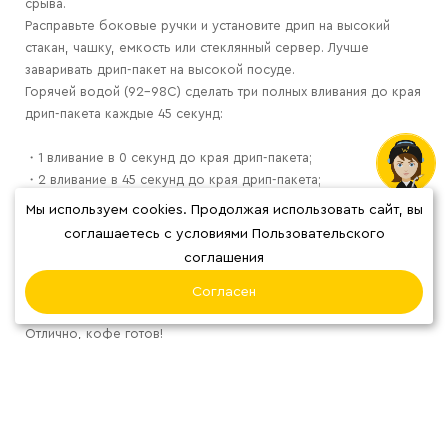
срыва.
Расправьте боковые ручки и установите дрип на высокий
стакан, чашку, емкость или стеклянный сервер. Лучше
заваривать дрип-пакет на высокой посуде.
Горячей водой (92-98С) сделать три полных вливания до края
дрип-пакета каждые 45 секунд:
・1 вливание в 0 секунд до края дрип-пакета;
・2 вливание в 45 секунд до края дрип-пакета;
・3 вливание в 1 минуту 30 секунд до края дрип-пакета;
Мы используем cookies. Продолжая использовать сайт, вы
соглашаетесь с условиями Пользовательского
Общий выход напитка получится 190-210 мл, а общее время
соглашения
заваривания от 2 минут до 3 минут;
Согласен
Аккуратно снимете фильтр со стакана, чашки и тд..
Отлично, кофе готов!