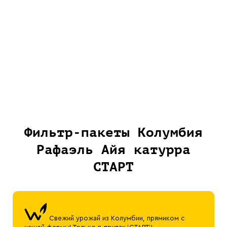
Фильтр-пакеты Колумбия
Рафаэль Айя катурра
СТАРТ
Свежий урожай из Колумбии, прямиком с