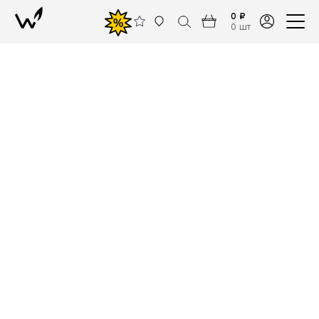
0 ₽
%
0 шт