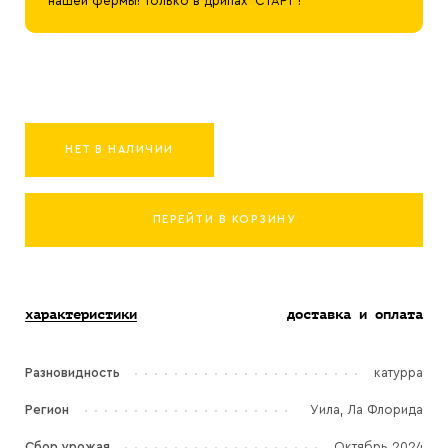
нашей фермы! Только в дрипах ‘СТАРТ’!
НЕТ В НАЛИЧИИ
ПЕРЕЙТИ В КОРЗИНУ
характеристики
доставка и оплата
Разновидность
катурра
Регион
Уила, Ла Флорида
Сбор урожая
Октябрь 2024