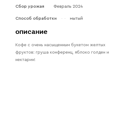
Галараствор
Сбор урожая
Февраль 2024
(растворимый кофе)
Способ обработки
мытый
Экстракт кофе
описание
Подписка
Кофе с очень насыщенным букетом желтых
Шоколад
фруктов: груша конференц, яблоко голден и
нектарин!