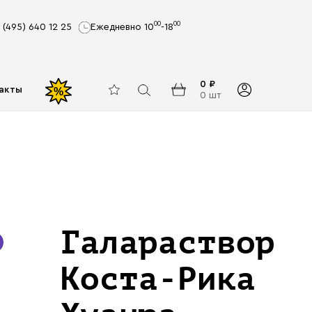
00
00
 (495) 640 12 25
Ежедневно 10
-18
0 ₽
акты
%
0 шт
Галараствор
Коста-Рика