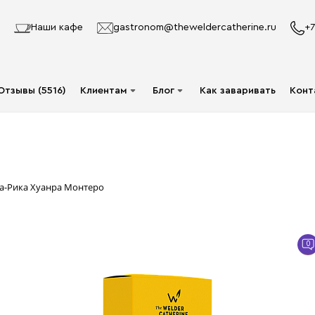
Наши кафе
gastronom@theweldercatherine.ru
+7
Отзывы (5516)
Клиентам
Блог
Как заваривать
Конт
Система лояльности
Видео
Делаю заказ в первый
Авторы
раз
Статьи
та-Рика Хуанра Монтеро
Опт
Доставка и оплата
0
Акции