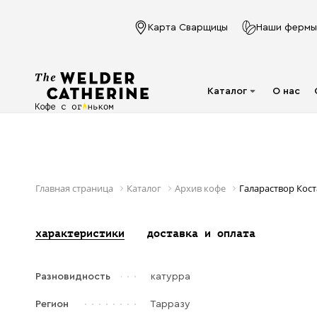
Карта Сварщицы
Наши фермы
Каталог
О нас
Для эспрессо
Под молочко
Для фильтра
Главная страница
Каталог
Архив кофе
Галараствор Кос
Капсулы
характеристики
доставка и оплата
Аксессуары
Кофе в фильтр-
Разновидность
катурра
пакете
Напитки в банках
Регион
Тарразу