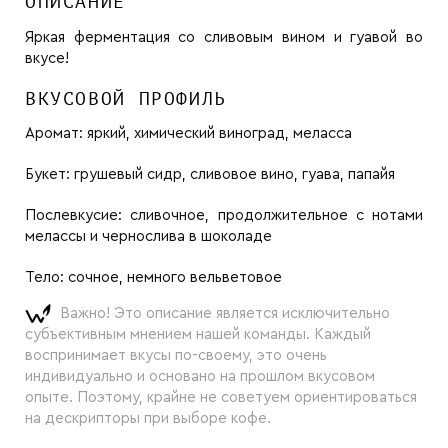
ОПИСАНИЕ
Яркая ферментация со сливовым вином и гуавой во
вкусе!
ВКУСОВОЙ ПРОФИЛЬ
Аромат:
яркий, химический виноград, меласса
Букет:
грушевый сидр, сливовое вино, гуава, папайя
Послевкусие:
сливочное, продолжительное с нотами
мелассы и чернослива в шоколаде
Тело:
сочное, немного вельветовое
Важно! Это описание является исключительно
субъективным мнением нашей команды. Каждый
воспринимает вкусы по-своему, это очень
индивидуально и основано на прошлом вкусовом
опыте. Поэтому, крайне не советуем ориентироваться
на дескрипторы при выборе кофе.