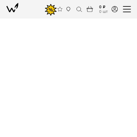
0 ₽
%
0 шт