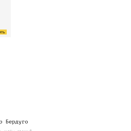
ить
р Бердуго