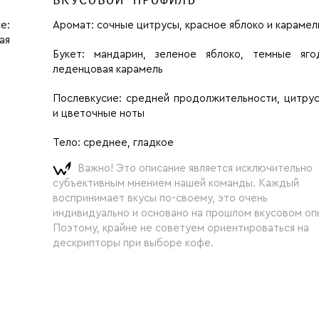
ВКУСОВОЙ ПРОФИЛЬ
е:
Аромат:
сочные цитрусы, красное яблоко и карамел
ая
Букет:
мандарин, зеленое яблоко, темные яг
леденцовая карамель
Послевкусие:
средней продолжительности, цитру
и цветочные ноты
Тело:
среднее, гладкое
Важно! Это описание является исключительно
субъективным мнением нашей команды. Каждый
воспринимает вкусы по-своему, это очень
индивидуально и основано на прошлом вкусовом оп
Поэтому, крайне не советуем ориентироваться на
дескрипторы при выборе кофе.