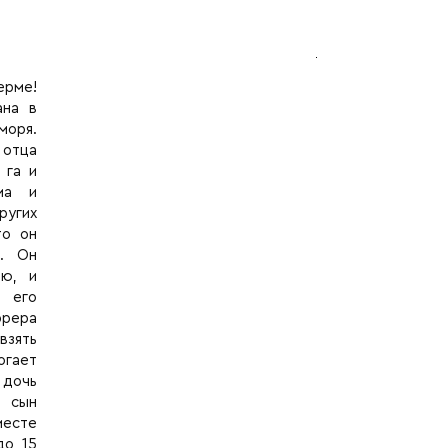
ерме!
ана в
моря.
 отца
 га и
ма и
угих
то он
и. Он
ью, и
а его
рера
взять
огает
 дочь
 сын
месте
до 15