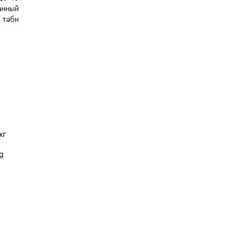
анный
 таби
кг
g