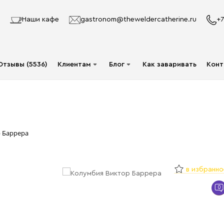
Наши кафе
gastronom@theweldercatherine.ru
+7
Отзывы (5536)
Клиентам
Блог
Как заваривать
Конт
Система лояльности
Видео
Делаю заказ в первый
Авторы
раз
Статьи
 Баррера
Опт
Доставка и оплата
в избранно
Акции
0