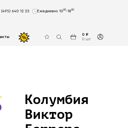
00
00
 (495) 640 12 25
Ежедневно 10
-18
0 ₽
акты
%
0 шт
Колумбия
е
Виктор