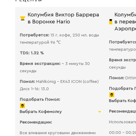
Колумбия Виктор Баррера
Колумб
в Воронке Hario
в пере
Аэропр
Потребуется:
15 г. кофе, 250 мл. воды
Потребуетс
температурой 96 ℃
температуро
TDS:
1.32 %
Время экст
Время экстракции:
~ 3 минуты 30
секунды
секунды
Помол:
Ditti
Помол:
Mahlkönig - EK43 ICON (coffee)
Подобрать 
Диск 1-16: 13.0
Подобрать Помол:
Выбрать Ко
Рекомендац
Выбрать Кофемолку
Использоват
Рекомендации:
00:00 - 00:2
Все вливания круговыми движениями