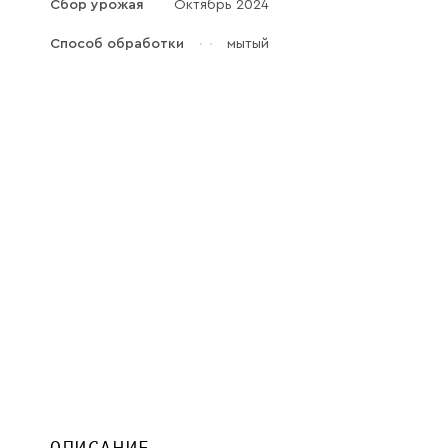
Сбор урожая
Октябрь 2024
Галараствор
(растворимый кофе)
Способ обработки
мытый
Экстракт кофе
Подписка
Шоколад