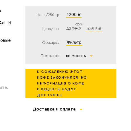
ь
1200 ₽
Цена/250 гр:
оды и
-25%
3599 ₽
4799 ₽
Цена/1 кг:
совые
фильтр
Обжарка:
Помолоть:
не молоть
К СОЖАЛЕНИЮ ЭТОТ
КОФЕ ЗАКОНЧИЛСЯ, НО
ИНФОРМАЦИЯ О КОФЕ
ыте.
И РЕЦЕПТЫ БУДУТ
ДОСТУПНЫ
Доставка и оплата