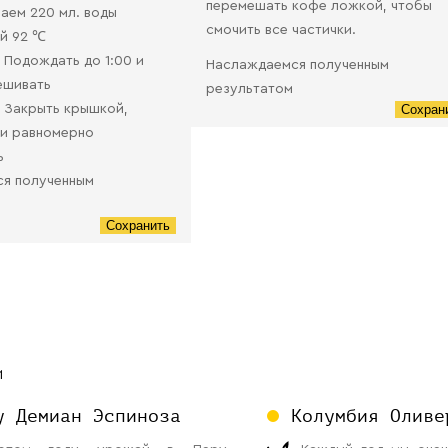
перемешать кофе ложкой, чтобы
аем 220 мл. воды
смочить все частички.
й 92 ℃
0 Подождать до 1:00 и
Наслаждаемся полученным
ешивать
результатом
0 Закрыть крышкой,
Сохран
 и равномерно
ь
я полученным
Сохранить
И
у Демиан Эспиноза
Колумбия Оливе