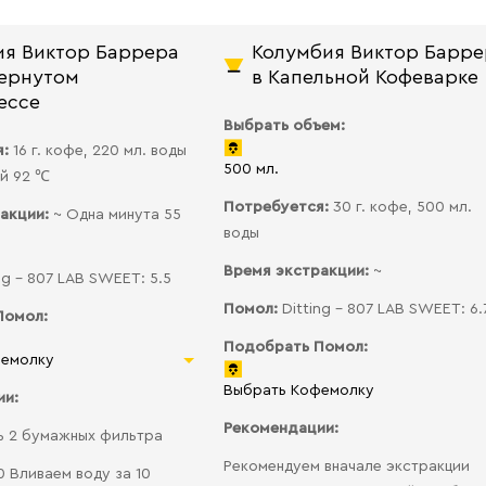
ия Виктор Баррера
Колумбия Виктор Барре
вернутом
в Капельной Кофеварке
ессе
Выбрать объем:
я:
16 г. кофе, 220 мл. воды
500 мл.
й 92 ℃
Потребуется:
30 г. кофе, 500 мл.
ракции:
~ Одна минута 55
воды
Время экстракции:
~
ng - 807 LAB SWEET: 5.5
Помол:
Ditting - 807 LAB SWEET: 6.
Помол:
Подобрать Помол:
фемолку
Выбрать Кофемолку
ии:
Рекомендации:
ь 2 бумажных фильтра
Рекомендуем вначале экстракции
0 Вливаем воду за 10