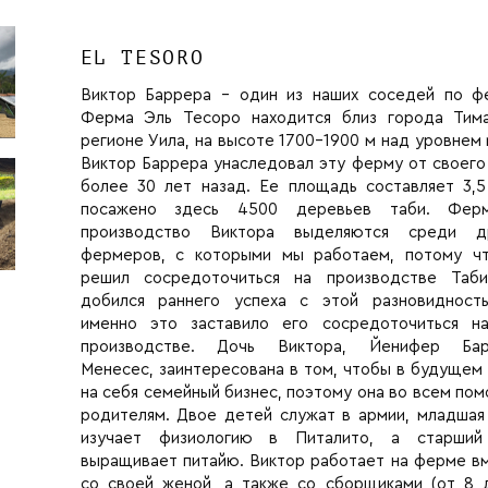
EL TESORO
Виктор Баррера - один из наших соседей по ф
Ферма Эль Тесоро находится близ города Тим
регионе Уила, на высоте 1700-1900 м над уровнем 
Виктор Баррера унаследовал эту ферму от своего
более 30 лет назад. Ее площадь составляет 3,5
посажено здесь 4500 деревьев таби. Фер
производство Виктора выделяются среди др
фермеров, с которыми мы работаем, потому ч
решил сосредоточиться на производстве Таб
добился раннего успеха с этой разновидност
именно это заставило его сосредоточиться н
производстве. Дочь Виктора, Йенифер Бар
Менесес, заинтересована в том, чтобы в будущем 
на себя семейный бизнес, поэтому она во всем пом
родителям. Двое детей служат в армии, младшая
изучает физиологию в Питалито, а старший
выращивает питайю. Виктор работает на ферме в
со своей женой, а также со сборщиками (от 8 