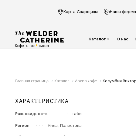
Карта Сварщицы
Наши фермы
Каталог
О нас
Для эспрессо
Под молочко
Для фильтра
Главная страница
Каталог
Архив кофе
Колумбия Виктор
Капсулы
ХАРАКТЕРИСТИКА
Аксессуары
Кофе в фильтр-
Разновидность
таби
пакете
Регион
Уила, Палестина
Напитки в банках