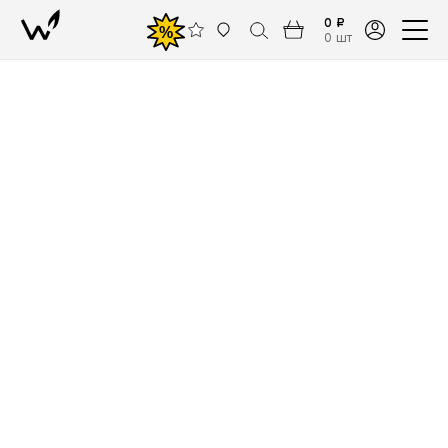
0 ₽
%
0 шт