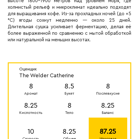
высоте 1800–1900 метров над уровнем моря, где
холмистый рельеф и микроклимат идеально подходят
для выращивания кофе. Из-за прохладных ночей (до +5
°C) ягоды сохнут медленно — около 25 дней.
Длительная сушка усиливает ферментацию, делая её
более выраженной по сравнению с мытой обработкой
или натуральной на меньших высотах.
Оценщик
The Welder Catherine
8
8.5
8
Аромат
Букет
Послевкусие
8.25
8
8.25
Кислотность
Тело
Баланс
10
8.25
87.25
Сладость
Общее
Итоговая