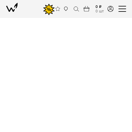
0 ₽
%
0 шт