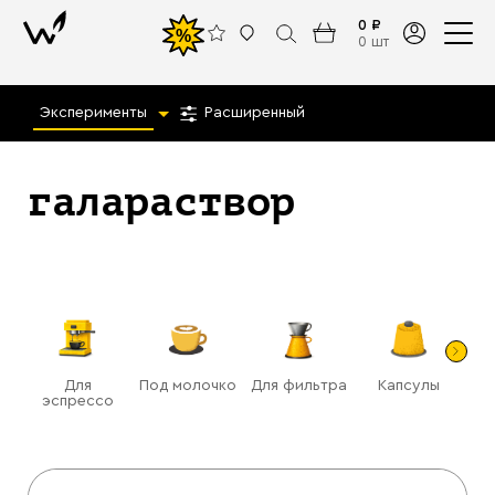
0 ₽
%
0 шт
Эксперименты
Расширенный
галараствор
Для
Под молочко
Для фильтра
Капсулы
Га
эспрессо
(ра
Назад