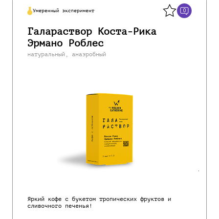
0
Умеренный эксперимент
Галараствор Коста-Рика
Эрмано Роблес
натуральный, анаэробный
Яркий кофе с букетом тропических фруктов и
сливочного печенья!