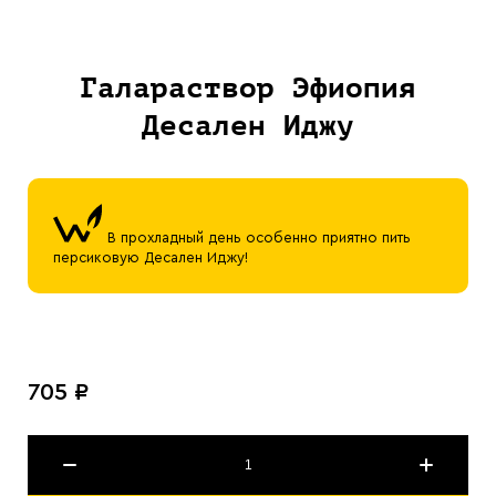
Галараствор Эфиопия
Десален Иджу
В прохладный день особенно приятно пить
персиковую Десален Иджу!
705 ₽