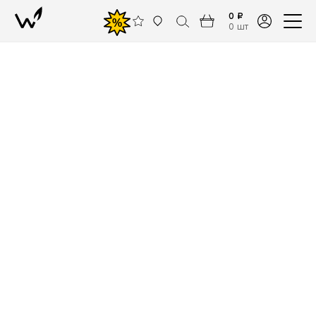
0 ₽
%
0 шт