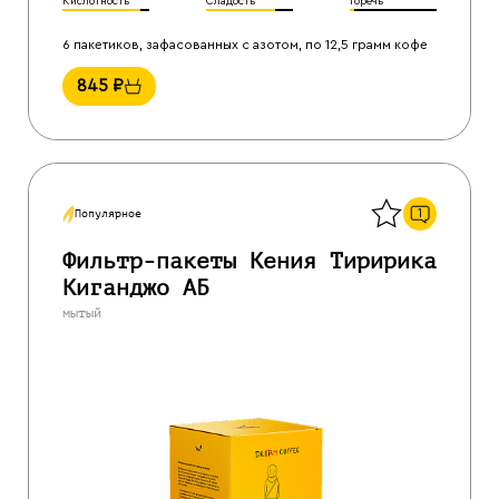
Кислотность
Сладость
Горечь
6 пакетиков, зафасованных с азотом, по 12,5 грамм кофе
845
₽
Назад
1
Популярное
Фильтр-пакеты Кения Тиририка
Киганджо АБ
мытый