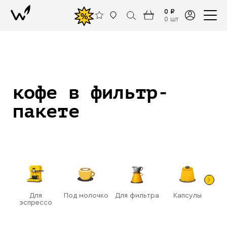
0 ₽
%
0 шт
кофе в фильтр-
пакете
Для
Под молочко
Для фильтра
Капсулы
Га
эспрессо
(ра