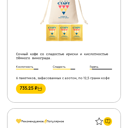
Сочный кофе со сладостью ириски и кислотностью
тёмного винограда.
Кислотность
Сладость
Горечь
6 пакетиков, зафасованных с азотом, по 12,5 грамм кофе
735.25
₽
Назад
7
Рекомендуемое
Популярное