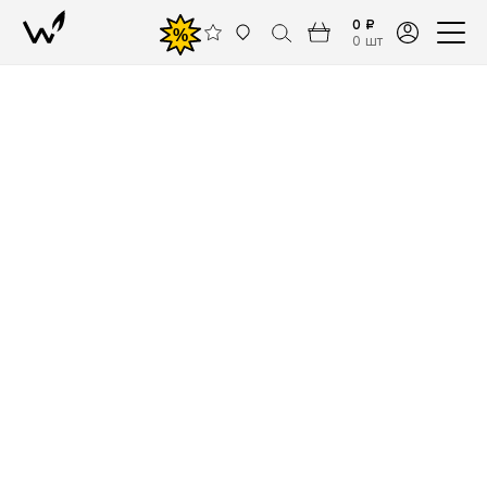
0 ₽
%
0 шт