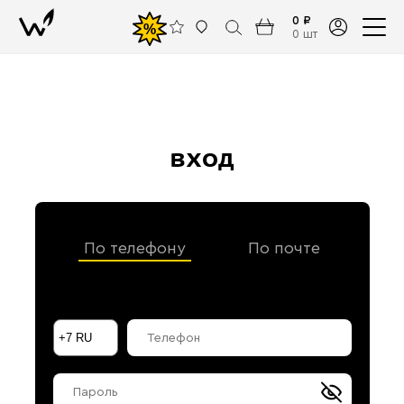
0 ₽
%
0 шт
вход
По телефону
По почте