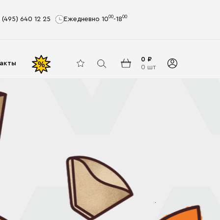
00
00
 (495) 640 12 25
Ежедневно 10
-18
0 ₽
акты
%
0 шт