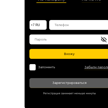
Галараствор
(растворимый кофе)
Экстракт кофе
Подписка
Шоколад
Вхожу
Запомнить
Забыли парол
Зарегистрироваться
Регистрация занимает меньше минуты