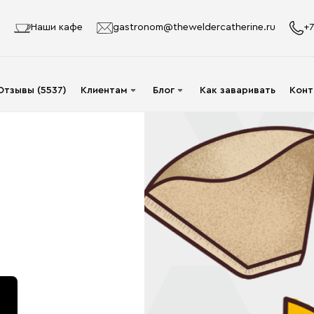
Наши кафе
gastronom@theweldercatherine.ru
+7
Отзывы (5537)
Клиентам
Блог
Как заваривать
Конт
Система лояльности
Видео
Делаю заказ в первый
Авторы
раз
Статьи
Опт
Доставка и оплата
Акции