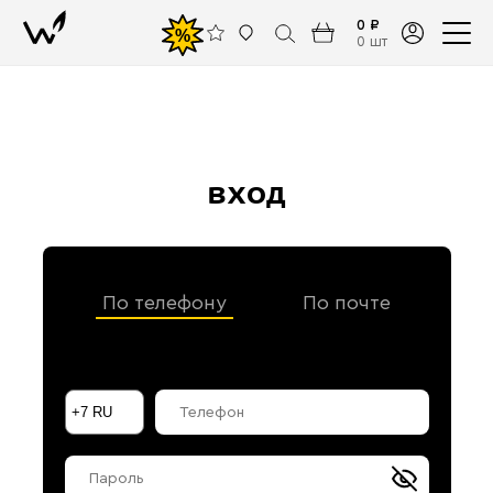
0 ₽
%
0 шт
вход
По телефону
По почте