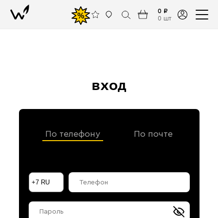
0 ₽
%
0 шт
вход
По телефону
По почте