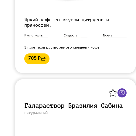
Яркий кофе со вкусом цитрусов и
пряностей.
Кислотность
Сладость
Горечь
5 пакетиков растворимого спешелти кофе
705
₽
Назад
0
Галараствор Бразилия Сабина
натуральный