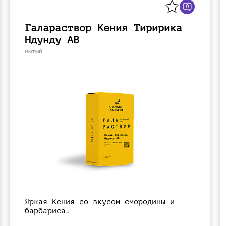
0
Галараствор Кения Тиририка
Ндунду АВ
мытый
Яркая Кения со вкусом смородины и
барбариса.