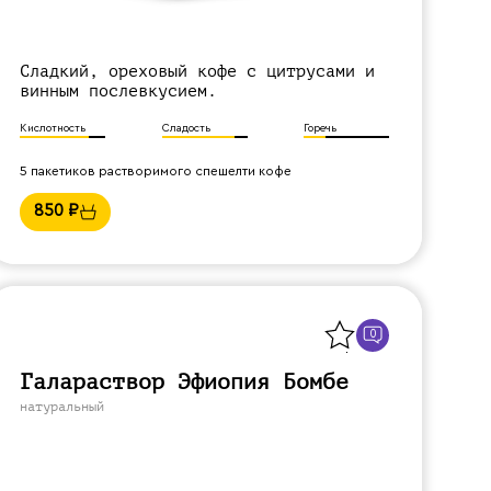
Сладкий, ореховый кофе с цитрусами и
винным послевкусием.
Кислотность
Сладость
Горечь
5 пакетиков растворимого спешелти кофе
850
₽
Назад
0
Галараствор Эфиопия Бомбе
натуральный