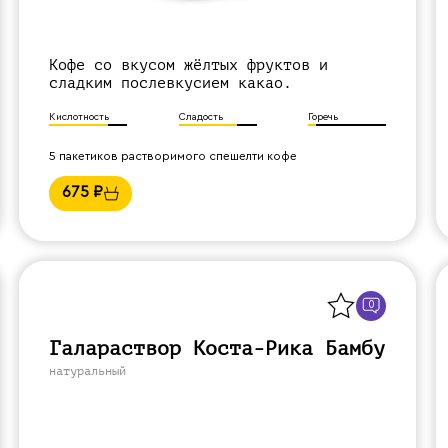
Кофе со вкусом жёлтых фруктов и
сладким послевкусием какао.
Кислотность
Сладость
Горечь
5 пакетиков растворимого спешелти кофе
675
₽
Назад
0
Галараствор Коста-Рика Бамбу
натуральный