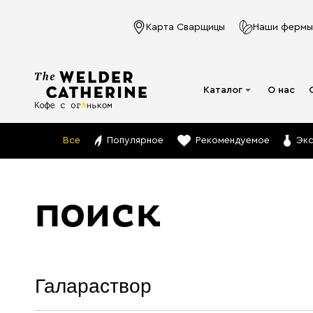
Карта Сварщицы
Наши фермы
Каталог
О нас
Для эспрессо
Все
Популярное
Рекомендуемое
Эк
Под молочко
Для фильтра
поиск
Капсулы
Аксессуары
Кофе в фильтр-
пакете
Напитки в банках