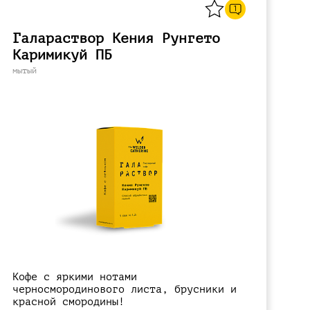
1
Галараствор Кения Рунгето
Каримикуй ПБ
мытый
Кофе с яркими нотами
черносмородинового листа, брусники и
красной смородины!