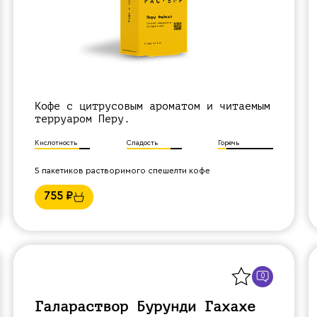
Кофе с цитрусовым ароматом и читаемым
терруаром Перу.
Кислотность
Сладость
Горечь
5 пакетиков растворимого спешелти кофе
755
₽
Назад
0
Галараствор Бурунди Гахахе