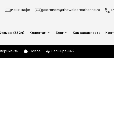
Наши кафе
gastronom@theweldercatherine.ru
+7
Отзывы (5524)
Клиентам
Блог
Как заваривать
Конт
Система лояльности
Видео
сперименты
Новое
Расширенный
Делаю заказ в первый
Авторы
раз
Статьи
Опт
Доставка и оплата
Акции