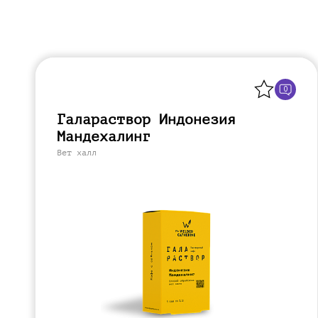
Галараствор
(растворимый кофе)
Экстракт кофе
Назад
Подписка
0
Шоколад
Галараствор Индонезия
Мандехалинг
Вет халл