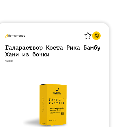
Назад
12
Популярное
Галараствор Коста-Рика Бамбу
Хани из бочки
хани