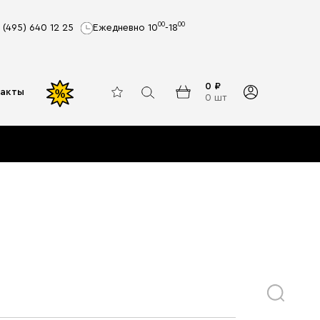
00
00
 (495) 640 12 25
Ежедневно 10
-18
0 ₽
акты
%
0 шт