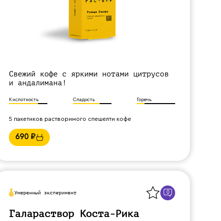
Свежий кофе с яркими нотами цитрусов
и андалимана!
Кислотность
Сладость
Горечь
5 пакетиков растворимого спешелти кофе
690
₽
Назад
0
Умеренный эксперимент
Галараствор Коста-Рика