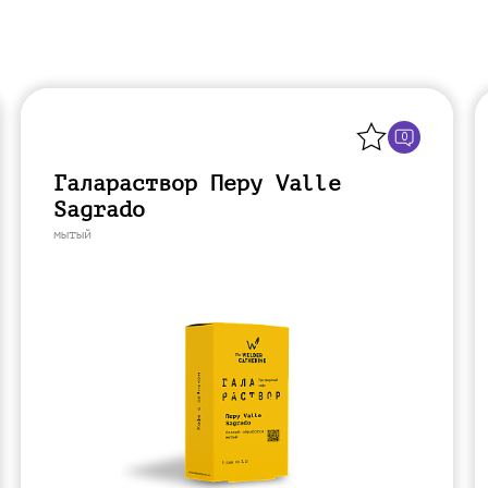
Назад
0
Галараствор Перу Valle
Sagrado
мытый