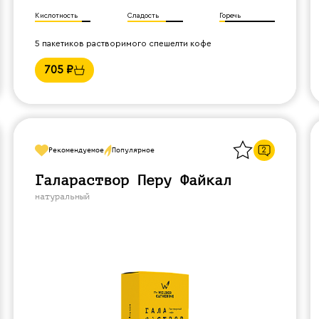
Кислотность
Сладость
Горечь
5 пакетиков растворимого спешелти кофе
705
₽
Назад
2
Рекомендуемое
Популярное
Галараствор Перу Файкал
натуральный