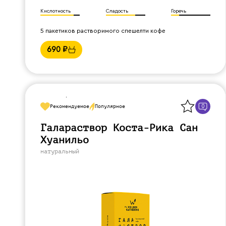
Кислотность
Сладость
Горечь
5 пакетиков растворимого спешелти кофе
690
₽
Назад
0
Рекомендуемое
Популярное
Галараствор Коста-Рика Сан
Хуанильо
натуральный