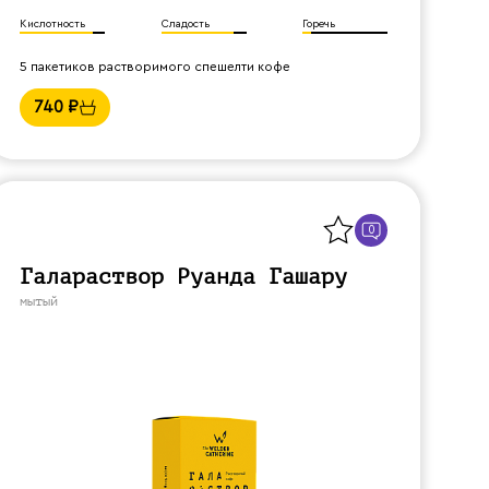
Кислотность
Сладость
Горечь
5 пакетиков растворимого спешелти кофе
740
₽
Назад
0
Галараствор Руанда Гашару
мытый