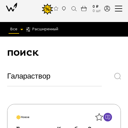
0 ₽
%
0 шт
Все
Расширенный
поиск
Назад
0
Новое