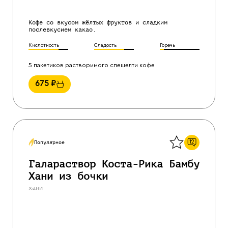
Кофе со вкусом жёлтых фруктов и сладким
послевкусием какао.
Кислотность
Сладость
Горечь
5 пакетиков растворимого спешелти кофе
675
₽
Назад
12
Популярное
Галараствор Коста-Рика Бамбу
Хани из бочки
хани