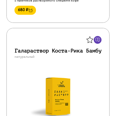
5 пакетиков растворимого спешелти кофе
680
₽
Назад
0
Галараствор Коста-Рика Бамбу
натуральный