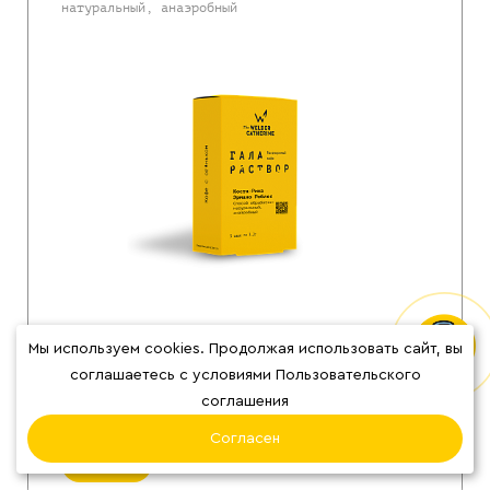
натуральный, анаэробный
Яркий кофе с букетом тропических фруктов и
сливочного печенья!
Мы используем cookies. Продолжая использовать сайт, вы
соглашаетесь с условиями Пользовательского
Кислотность
Сладость
Горечь
соглашения
5 пакетиков растворимого спешелти кофе
Согласен
800
₽