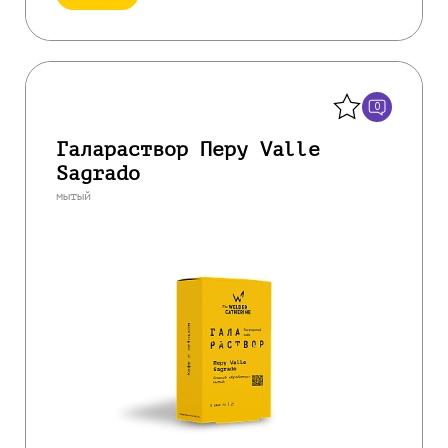
Назад
0
Галараствор Перу Valle
Sagrado
мытый