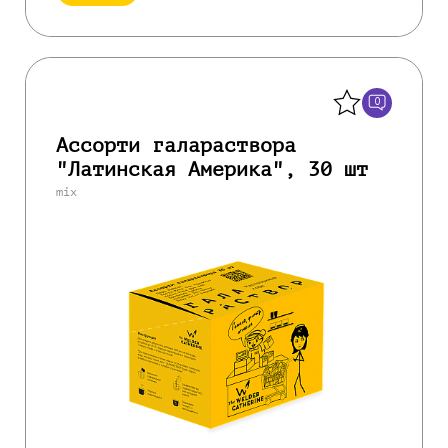
Назад
0
Ассорти галараствора
"Латинская Америка", 30 шт
mix