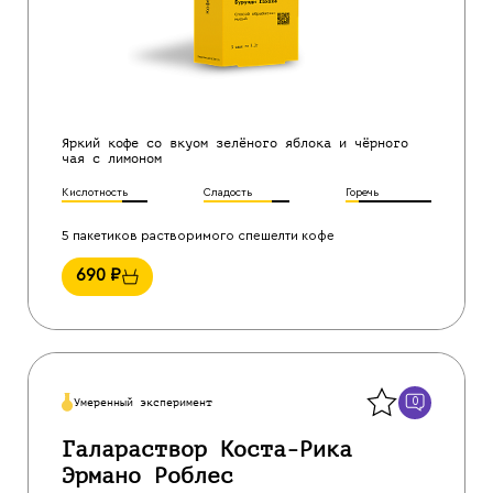
Яркий кофе со вкуом зелёного яблока и чёрного
чая с лимоном
Кислотность
Сладость
Горечь
5 пакетиков растворимого спешелти кофе
690
₽
Назад
0
Умеренный эксперимент
Галараствор Коста-Рика
Эрмано Роблес