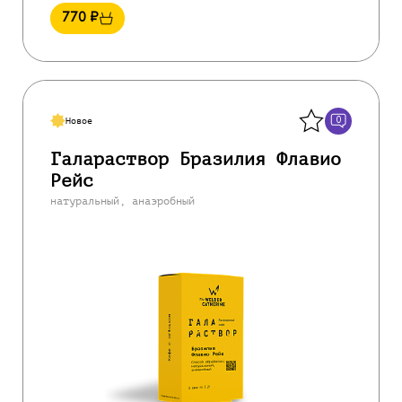
770
₽
Назад
0
Новое
Галараствор Бразилия Флавио
Рейс
натуральный, анаэробный