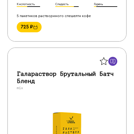
Кислотность
Сладость
Горечь
5 пакетиков растворимого спешелти кофе
725
₽
Назад
0
Галараствор Брутальный Батч
Бленд
mix