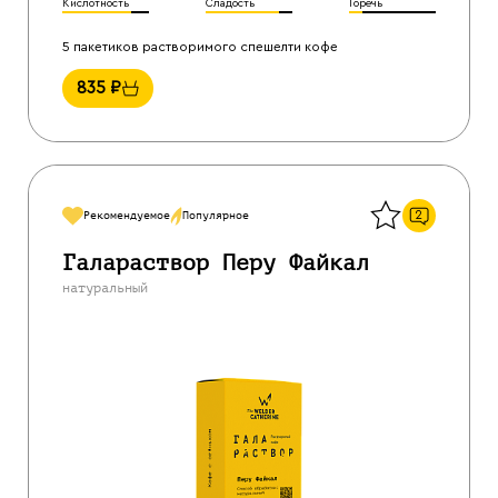
Кислотность
Сладость
Горечь
5 пакетиков растворимого спешелти кофе
835
₽
Назад
2
Рекомендуемое
Популярное
Галараствор Перу Файкал
натуральный