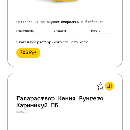
Яркая Кения со вкусом смородины и барбариса.
Кислотность
Сладость
Горечь
5 пакетиков растворимого спешелти кофе
705
₽
Назад
1
Галараствор Кения Рунгето
Каримикуй ПБ
мытый