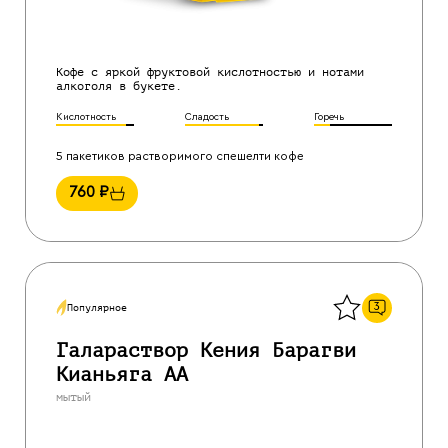
Кофе с яркой фруктовой кислотностью и нотами
алкоголя в букете.
Кислотность
Сладость
Горечь
5 пакетиков растворимого спешелти кофе
760
₽
Назад
3
Популярное
Галараствор Кения Барагви
Кианьяга АА
мытый