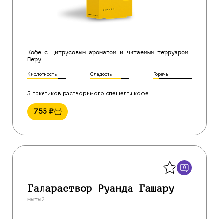
Кофе с цитрусовым ароматом и читаемым терруаром
Перу.
Кислотность
Сладость
Горечь
5 пакетиков растворимого спешелти кофе
755
₽
Назад
0
Галараствор Руанда Гашару
мытый