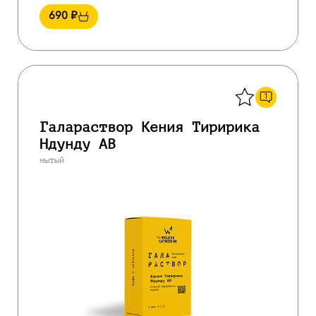
690
₽
Назад
1
Галараствор Кения Тиририка
Ндунду АВ
мытый