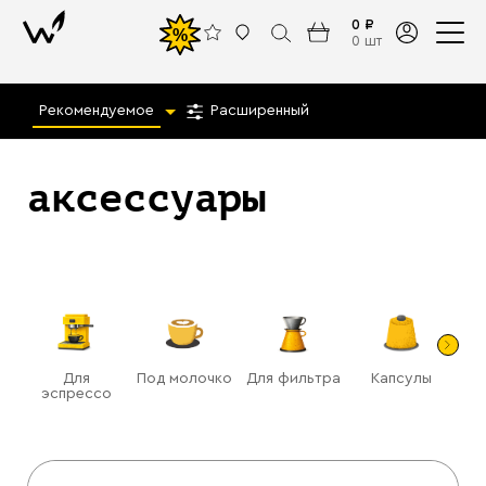
0 ₽
%
0 шт
Рекомендуемое
Расширенный
аксессуары
Для
Под молочко
Для фильтра
Капсулы
Га
эспрессо
(ра
Назад