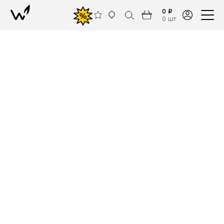
0 ₽
%
0 шт