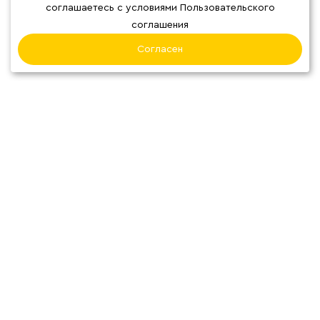
соглашаетесь с условиями Пользовательского
соглашения
ОТЗЫВЫ
Согласен
О нас
Наши кофейни
Блог
Система
лояльности
Карта сварщицы
Избранное
МАГАЗИН