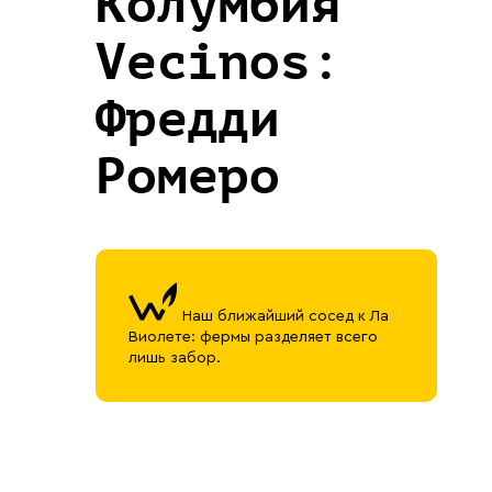
Колумбия
Vecinos:
Фредди
Ромеро
Наш ближайший сосед к Ла
Виолете: фермы разделяет всего
лишь забор.