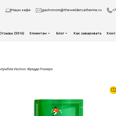
Наши кафе
gastronom@theweldercatherine.ru
+7
Отзывы (5516)
Клиентам
Блог
Как заваривать
Конт
Система лояльности
Видео
Делаю заказ в первый
Авторы
раз
Статьи
олумбия Vecinos: Фредди Ромеро
Опт
Доставка и оплата
1
Акции