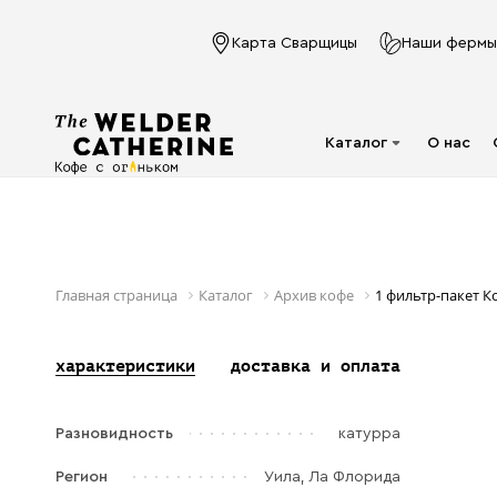
Карта Сварщицы
Наши фермы
Каталог
О нас
Для эспрессо
Под молочко
Для фильтра
Главная страница
Каталог
Архив кофе
1 фильтр-пакет К
Капсулы
характеристики
доставка и оплата
Аксессуары
Кофе в фильтр-
Разновидность
катурра
пакете
Напитки в банках
Регион
Уила, Ла Флорида