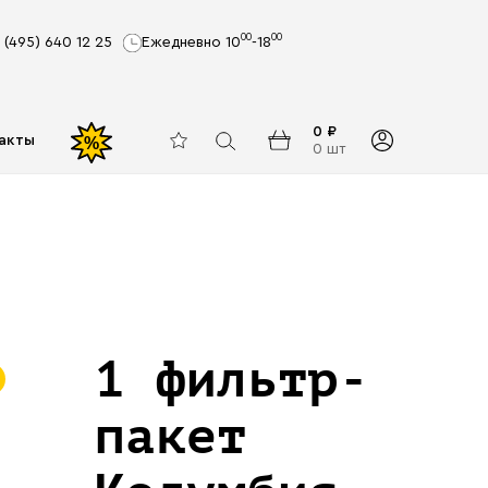
00
00
 (495) 640 12 25
Ежедневно 10
-18
0 ₽
акты
%
0 шт
1 фильтр-
пакет