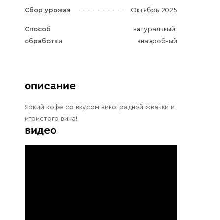
Галараствор
Сбор урожая
Октябрь 2025
(растворимый кофе)
Способ
натуральный,
Экстракт кофе
обработки
анаэробный
Подписка
Шоколад
описание
Яркий кофе со вкусом виноградной жвачки и
игристого вина!
видео