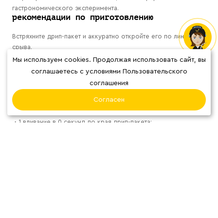
гастрономического эксперимента.
рекомендации по приготовлению
Встряхните дрип-пакет и аккуратно откройте его по линии
срыва.
Расправьте боковые ручки и установите дрип на высокий
Мы используем cookies. Продолжая использовать сайт, вы
стакан, чашку, емкость или стеклянный сервер. Лучше
соглашаетесь с условиями Пользовательского
заваривать дрип-пакет на высокой посуде.
соглашения
Горячей водой (92-98С) сделать три полных вливания до края
Согласен
дрип-пакета каждые 45 секунд:
・1 вливание в 0 секунд до края дрип-пакета;
・2 вливание в 45 секунд до края дрип-пакета;
・3 вливание в 1 минуту 30 секунд до края дрип-пакета;
Общий выход напитка получится 190-210 мл, а общее время
заваривания от 2 минут до 3 минут;
Аккуратно снимете фильтр со стакана, чашки и тд..
Отлично, кофе готов!