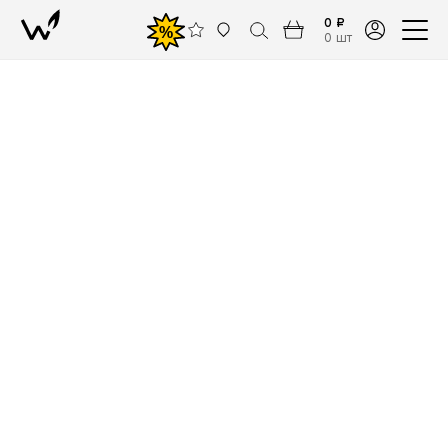
0 ₽
%
0 шт