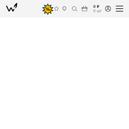
0 ₽
%
0 шт