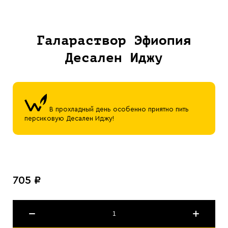
Галараствор Эфиопия
Десален Иджу
В прохладный день особенно приятно пить
персиковую Десален Иджу!
705 ₽