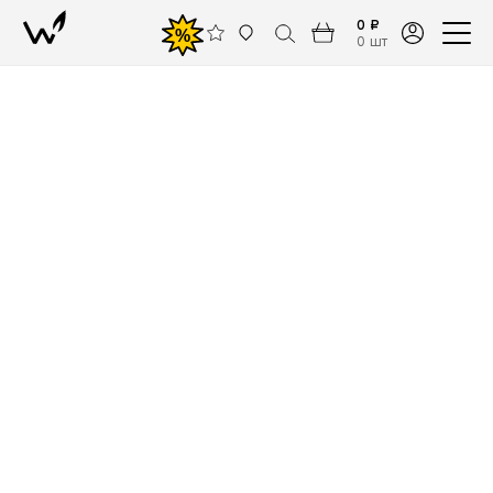
0 ₽
%
0 шт