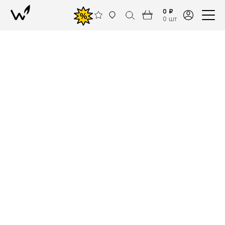
0 ₽
%
0 шт