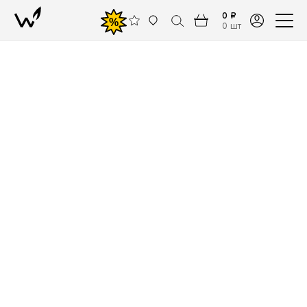
0 ₽
%
0 шт