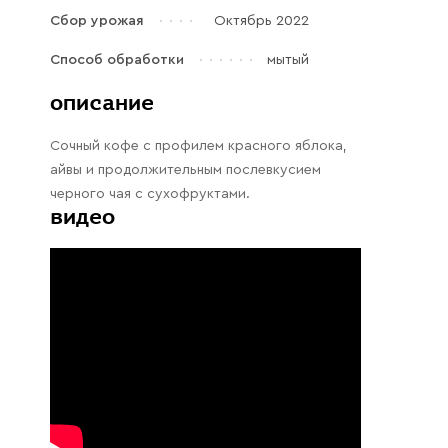
Галараствор
Сбор урожая
Октябрь 2022
(растворимый кофе)
Способ обработки
мытый
Экстракт кофе
описание
Подписка
Сочный кофе с профилем красного яблока,
Шоколад
айвы и продолжительным послевкусием
черного чая с сухофруктами.
видео