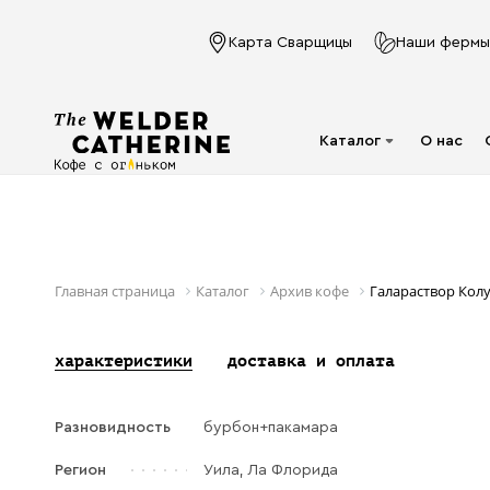
Карта Сварщицы
Наши фермы
Каталог
О нас
Для эспрессо
Под молочко
Для фильтра
Главная страница
Каталог
Архив кофе
Галараствор Кол
Капсулы
характеристики
доставка и оплата
Аксессуары
Кофе в фильтр-
Разновидность
бурбон+пакамара
пакете
Напитки в банках
Регион
Уила, Ла Флорида