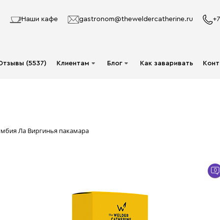
Наши кафе
gastronom@theweldercatherine.ru
+7
Отзывы (5537)
Клиентам
Блог
Как заваривать
Конт
Система лояльности
Видео
Делаю заказ в первый
Авторы
раз
Статьи
умбия Ла Виргинья пакамара
Опт
Доставка и оплата
0
Акции