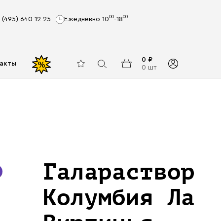
00
00
 (495) 640 12 25
Ежедневно 10
-18
0 ₽
акты
%
0 шт
Галараствор
Колумбия Ла