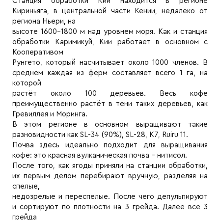
Станция обработки Кии находится в регионе
Кириньяга, в центральной части Кении, недалеко от
региона Ньери, на
высоте 1600-1800 м над уровнем моря. Как и станция
обработки Каримикуй, Кии работает в основном с
Кооперативом
Рунгето, который насчитывает около 1000 членов. В
среднем каждая из ферм составляет всего 1 га, на
которой
растёт около 100 деревьев. Весь кофе
преимущественно растёт в тени таких деревьев, как
Гревиллея и Моринга.
В этом регионе в основном выращивают такие
разновидности как SL-34 (90%), SL-28, K7, Ruiru 11.
Почва здесь идеально подходит для выращивания
кофе: это красная вулканическая почва - нитисол.
После того, как ягоды приняли на станции обработки,
их первым делом перебирают вручную, разделяя на
спелые,
недозрелые и переспелые. После чего депульпируют
и сортируют по плотности на 3 грейда. Далее все 3
грейда