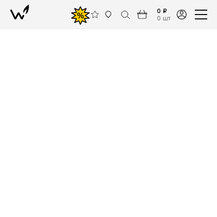
0 ₽
%
0 шт