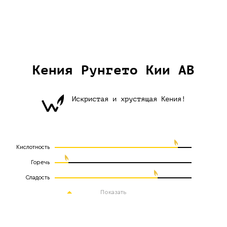
Кения Рунгето Кии АB
Искристая и хрустящая Кения!
Кислотность
Горечь
Сладость
Показать