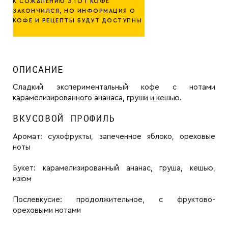
К СОЖАЛЕНИЮ ЭТОТ КОФЕ
ЗАКОНЧИЛСЯ, НО ИНФОРМАЦИЯ О
КОФЕ И РЕЦЕПТЫ БУДУТ ДОСТУПНЫ
ОПИСАНИЕ
Сладкий экспериментальный кофе с нотами
карамелизированного ананаса, груши и кешью.
ВКУСОВОЙ ПРОФИЛЬ
Аромат:
сухофрукты, запеченное яблоко, ореховые
ноты
Букет:
карамелизированный ананас, груша, кешью,
изюм
Послевкусие:
продолжительное, с фруктово-
ореховыми нотами