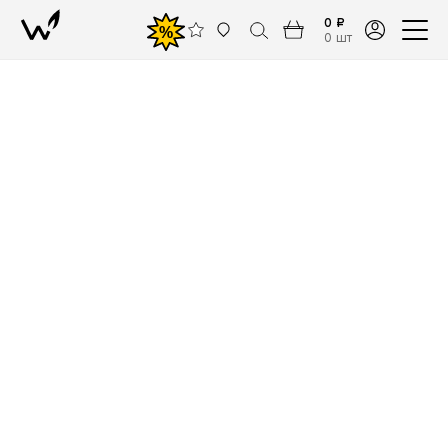
0 ₽
%
0 шт