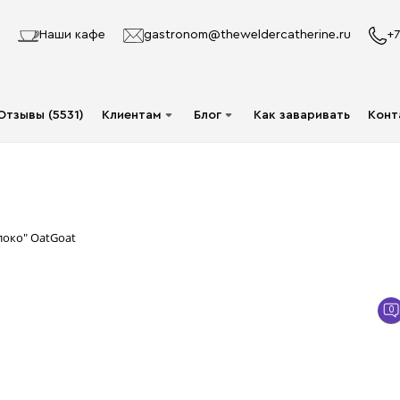
Наши кафе
gastronom@theweldercatherine.ru
+7
Отзывы (5531)
Клиентам
Блог
Как заваривать
Конт
Система лояльности
Видео
Делаю заказ в первый
Авторы
раз
Статьи
око" OatGoat
Опт
Доставка и оплата
0
Акции