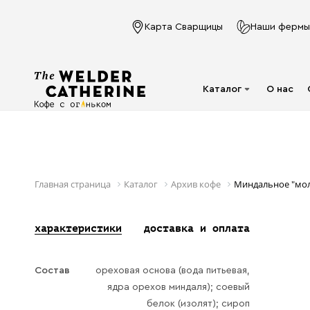
Карта Сварщицы
Наши фермы
Каталог
О нас
Для эспрессо
Под молочко
Для фильтра
Главная страница
Каталог
Архив кофе
Миндальное "мол
Капсулы
характеристики
доставка и оплата
Аксессуары
Кофе в фильтр-
Состав
ореховая основа (вода питьевая,
пакете
ядра орехов миндаля); соевый
Напитки в банках
белок (изолят); сироп