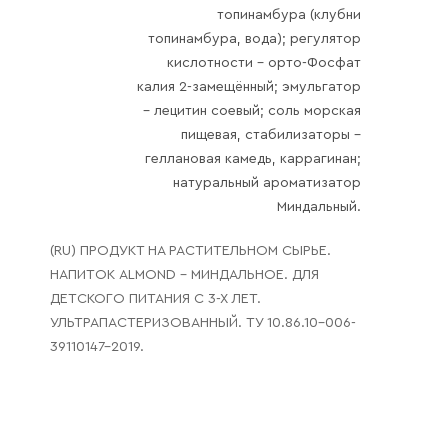
топинамбура (клубни
Галараствор
топинамбура, вода); регулятор
(растворимый кофе)
кислотности – орто-Фосфат
Экстракт кофе
калия 2-замещённый; эмульгатор
– лецитин соевый; соль морская
Подписка
пищевая, стабилизаторы –
Шоколад
геллановая камедь, каррагинан;
натуральный ароматизатор
Миндальный.
(RU) ПРОДУКТ НА РАСТИТЕЛЬНОМ СЫРЬЕ.
НАПИТОК ALMOND - МИНДАЛЬНОЕ. ДЛЯ
ДЕТСКОГО ПИТАНИЯ С 3-Х ЛЕТ.
УЛЬТРАПАСТЕРИЗОВАННЫЙ. ТУ 10.86.10-006-
39110147-2019.