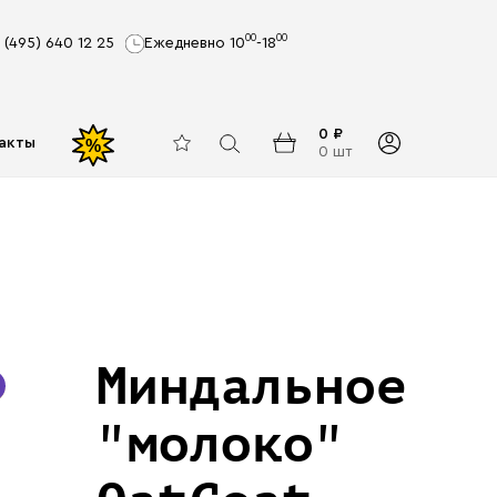
00
00
 (495) 640 12 25
Ежедневно 10
-18
0 ₽
акты
%
0 шт
Миндальное
"молоко"