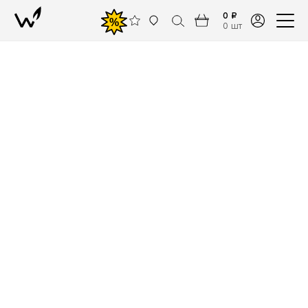
0 ₽
%
0 шт