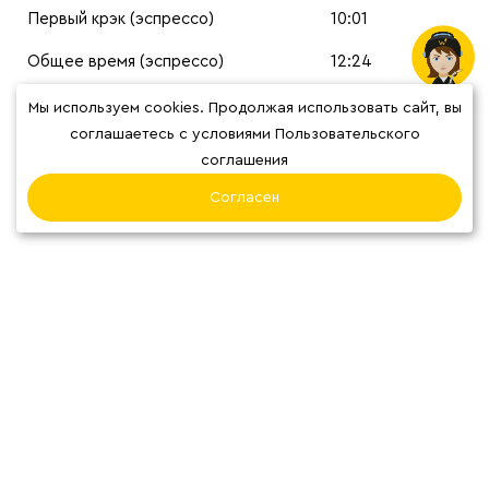
Первый крэк (эспрессо)
10:01
Общее время (эспрессо)
12:24
Время развития (эспрессо) /
02:23 / 19.2%
Мы используем cookies. Продолжая использовать сайт, вы
Процент развития (эспрессо)
соглашаетесь с условиями Пользовательского
соглашения
Цвет (эспрессо)
62.3
Согласен
ГРАФИКИ ОБЖАРКИ