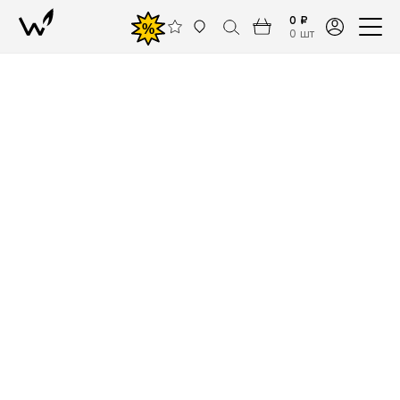
0 ₽
%
0 шт