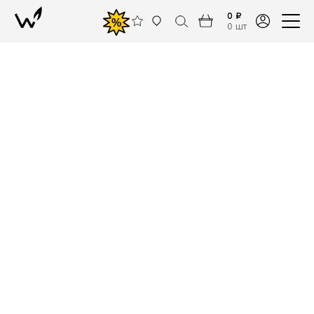
0 ₽
%
0 шт