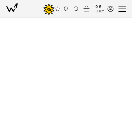
0 ₽
%
0 шт