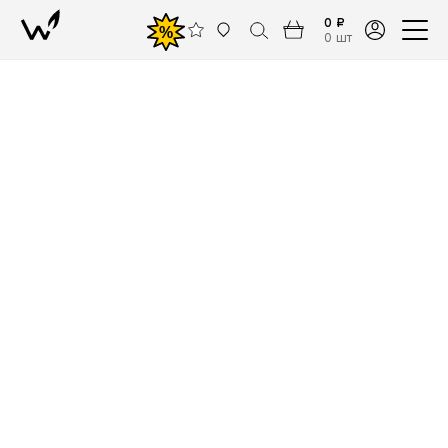
0 ₽
%
0 шт