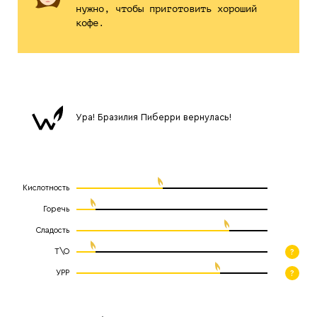
нужно, чтобы приготовить хороший
кофе.
Ура! Бразилия Пиберри вернулась!
Кислотность
Горечь
Сладость
Т\О
?
УРР
?