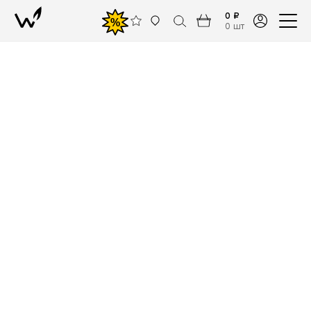
0 ₽
%
0 шт