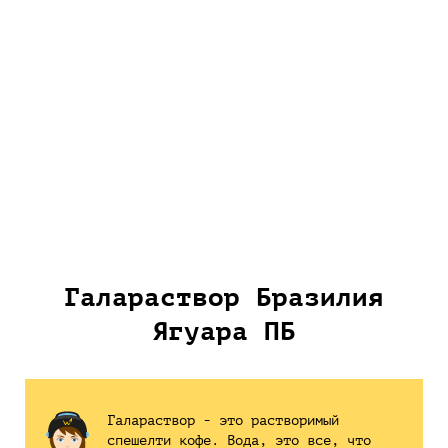
Галараствор Бразилия
Ягуара ПБ
Галараствор - это растворимый
спешелти кофе. Вода, это все, что