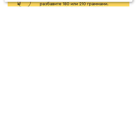
разбавите 180 или 210 граммами.
Главное, чтобы вам было вкусно.
Экспериментируйте, восстанавливайте
галараствор холодной водой – это
тоже вкусно!
Если вы любите менее
концентрированный кофе, берите
больше воды или наоборот.