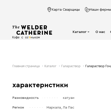
Карта Сварщицы
Наши фермы
Каталог
О нас
Для эспрессо
Под молочко
Для фильтра
Главная страница
Каталог
Галараствор
Галараствор Гон
Капсулы
Аксессуары
характеристики
Кофе в фильтр-
пакете
Разновидность
катуаи
Напитки в банках
Регион
Маркала, Ла Пас