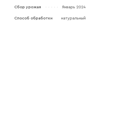
Галараствор
Сбор урожая
Январь 2024
(растворимый кофе)
Способ обработки
натуральный
Экстракт кофе
Подписка
Шоколад