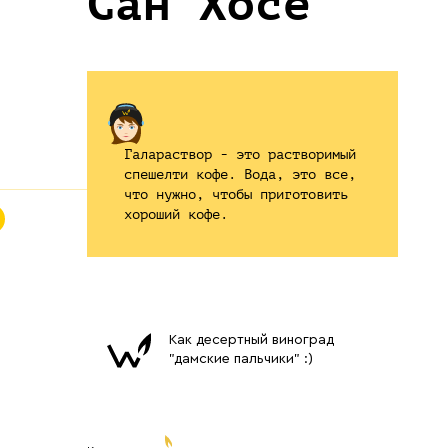
Сан Хосе
Галараствор - это растворимый
спешелти кофе. Вода, это все,
в избранное
что нужно, чтобы приготовить
хороший кофе.
Как десертный виноград
"дамские пальчики" :)