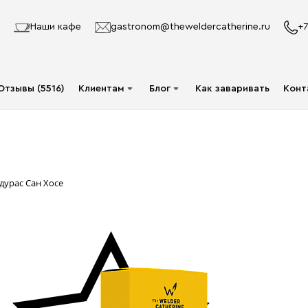
Наши кафе
gastronom@theweldercatherine.ru
+7
Отзывы (5516)
Клиентам
Блог
Как заваривать
Конт
Система лояльности
Видео
Делаю заказ в первый
Авторы
раз
Статьи
дурас Сан Хосе
Опт
Доставка и оплата
Акции