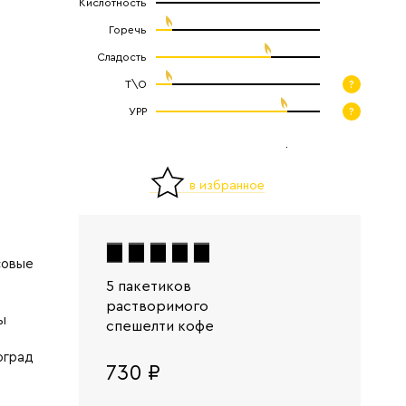
Кислотность
Горечь
Сладость
Т\О
?
УРР
?
в избранное
совые
5 пакетиков
растворимого
ы
спешелти кофе
оград
730 ₽