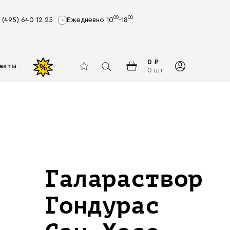
00
00
 (495) 640 12 25
Ежедневно 10
-18
0 ₽
акты
%
0 шт
Галараствор
Гондурас