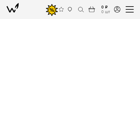
0 ₽
%
0 шт