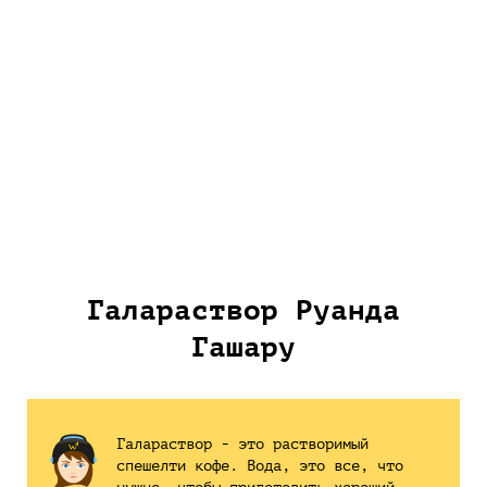
Галараствор Руанда
Гашару
Галараствор - это растворимый
спешелти кофе. Вода, это все, что