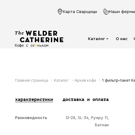
Карта Сварщицы
Наши фермы
Каталог
О нас
Для эспрессо
Под молочко
Для фильтра
Главная страница
Каталог
Архив кофе
1 фильтр-пакет К
Капсулы
характеристики
доставка и оплата
Аксессуары
Кофе в фильтр-
Разновидность
Sl-28, SL-34, Руиру 11,
пакете
Батиан
Напитки в банках