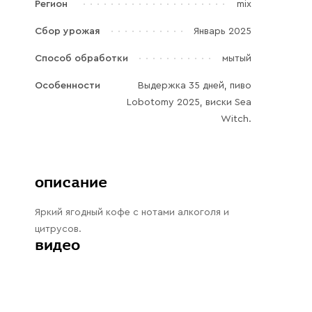
Регион
mix
Галараствор
(растворимый кофе)
Сбор урожая
Январь 2025
Экстракт кофе
Способ обработки
мытый
Подписка
Особенности
Выдержка 35 дней, пиво
Lobotomy 2025, виски Sea
Шоколад
Witch.
описание
Яркий ягодный кофе с нотами алкоголя и
цитрусов.
видео