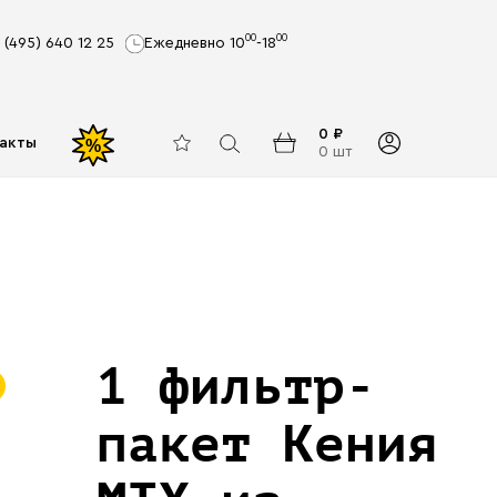
00
00
 (495) 640 12 25
Ежедневно 10
-18
0 ₽
акты
%
0 шт
1 фильтр-
пакет Кения