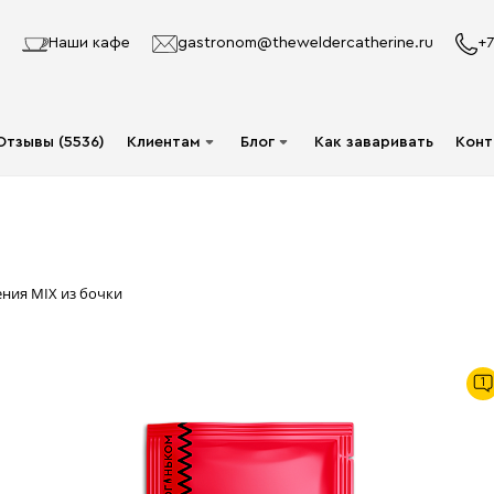
Наши кафе
gastronom@theweldercatherine.ru
+7
Отзывы (5536)
Клиентам
Блог
Как заваривать
Конт
Система лояльности
Видео
Делаю заказ в первый
Авторы
раз
Статьи
ения MIX из бочки
Опт
Доставка и оплата
1
Акции