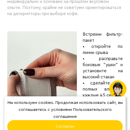
индивидуально и основано на прошлом вкусовом
опыте. Поэтому, крайне не советуем ориентироваться
на дескрипторы при выборе кофе.
Встряхни фильтр-
пакет
• откройте по
линии срыва
• расправьте
боковые "ушки" и
установите на
высокий стакан
• сделайте три
полных вливания
каждые 45 сек
• 1 вливание в 0 сек
Мы используем cookies. Продолжая использовать сайт, вы
(до края Д-П)
соглашаетесь с условиями Пользовательского
• 2 вливание в 45
соглашения
сек (до края Д-П)
• 3 вливание в 1
Согласен