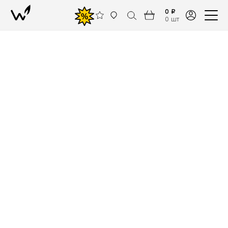
0 ₽
%
0 шт