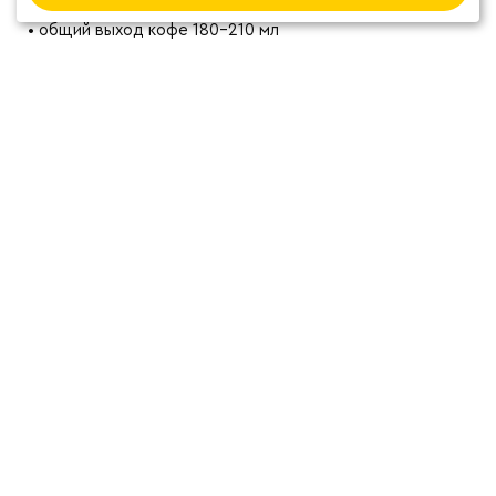
мин 30 сек (до края Д-П)
• общий выход кофе 180-210 мл
• общее время заваривания от 2 до 3 минут
ВИДЕО
ОТЗЫВЫ