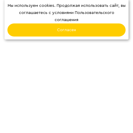
добавок, его вкус основан на высококачественных
Мы используем cookies. Продолжая использовать сайт, вы
ингредиентах и природных ферментациях.
соглашаетесь с условиями Пользовательского
видео
соглашения
Согласен
Отзывы