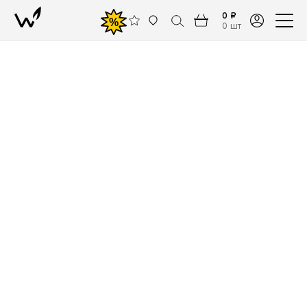
0 ₽
%
0 шт