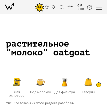
0 ₽
%
0 шт
растительное
“молоко” oatgoat
Для
Под молочко
Для фильтра
Капсулы
Га
эспрессо
(ра
Упс...Все товары из этого раздела разобрали