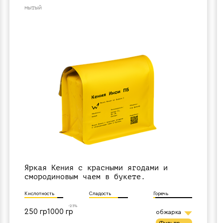
мытый
Яркая Кения с красными ягодами и
смородиновым чаем в букете.
Кислотность
Сладость
Горечь
-25%
250 гр
1000 гр
обжарка
фильтр