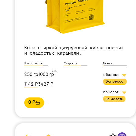
Кофе с яркой цитрусовой кислотностью
и сладостью карамели.
Кислотность
Сладость
Горечь
-25%
250 гр
1000 гр
обжарка
эспрессо
1142
₽
3427
₽
помолоть
не молоть
0
₽
Назад