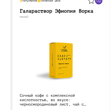
0
Популярное
Огненная цена
Галараствор Эфиопия Ворка
мытый
Сочный кофе с комплексной
кислотностью, во вкусе:
черносмородиновый лист, чай с
лимоном, цветочные ноты, персик.