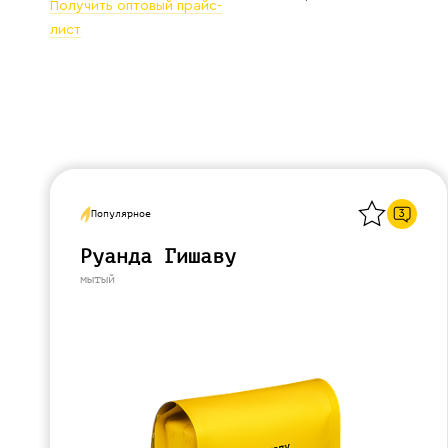
Получить оптовый прайс-
Галараствор
лист
(растворимый кофе)
Экстракт кофе
Подписка
Шоколад
Назад
3
Популярное
Руанда Гишаву
мытый