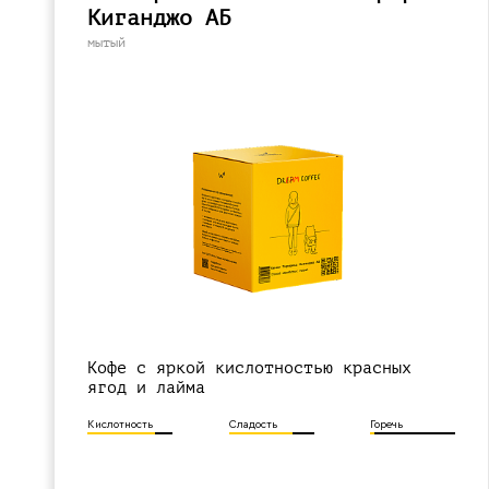
Киганджо АБ
мытый
Кофе с яркой кислотностью красных
ягод и лайма
Кислотность
Сладость
Горечь