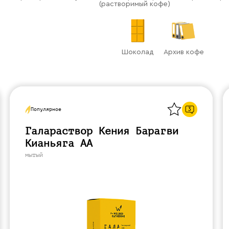
(растворимый кофе)
Шоколад
Архив кофе
Назад
3
Популярное
Галараствор Кения Барагви
Кианьяга АА
мытый