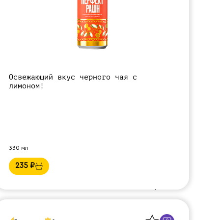
Освежающий вкус черного чая с
лимоном!
330 мл
235
₽
Назад