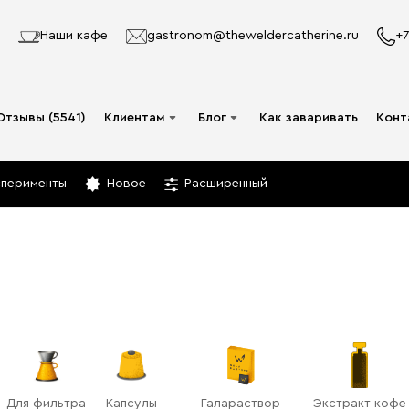
Наши кафе
gastronom@theweldercatherine.ru
+7
Отзывы (5541)
Клиентам
Блог
Как заваривать
Конт
Система лояльности
Видео
сперименты
Новое
Расширенный
Делаю заказ в первый
Авторы
раз
Статьи
Опт
Доставка и оплата
Акции
Для фильтра
Капсулы
Галараствор
Экстракт кофе