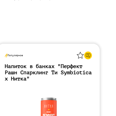
Назад
3
Популярное
Напиток в банках "Перфект
Рашн Спарклинг Ти Symbiotica
x Нитка"