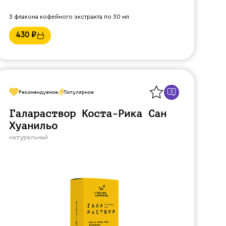
3 флакона кофейного экстракта по 30 мл
430
₽
Назад
0
Рекомендуемое
Популярное
Галараствор Коста-Рика Сан
Хуанильо
натуральный