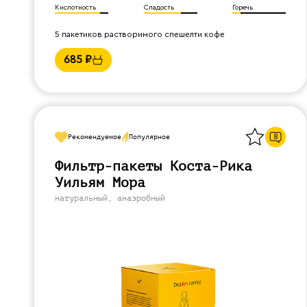
Кислотность
Сладость
Горечь
5 пакетиков растворимого спешелти кофе
685
₽
Назад
8
Рекомендуемое
Популярное
Фильтр-пакеты Коста-Рика
Уильям Мора
натуральный, анаэробный