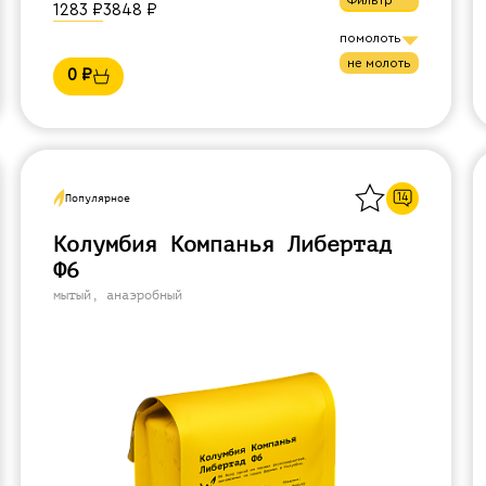
1283
₽
3848
₽
помолоть
не молоть
0
₽
Назад
14
Популярное
Колумбия Компанья Либертад
Ф6
мытый, анаэробный