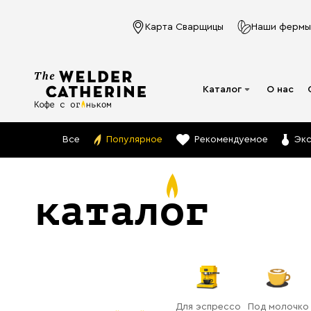
Карта Сварщицы
Наши фермы
Каталог
О нас
Для эспрессо
Все
Популярное
Рекомендуемое
Эк
Под молочко
Для фильтра
каталог
Капсулы
Аксессуары
Кофе в фильтр-
пакете
Напитки в банках
Для эспрессо
Под молочко