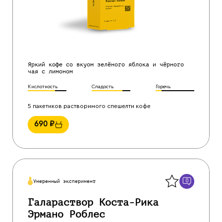
Яркий кофе со вкуом зелёного яблока и чёрного
чая с лимоном
Кислотность
Сладость
Горечь
5 пакетиков растворимого спешелти кофе
690
₽
Назад
0
Умеренный эксперимент
Галараствор Коста-Рика
Эрмано Роблес