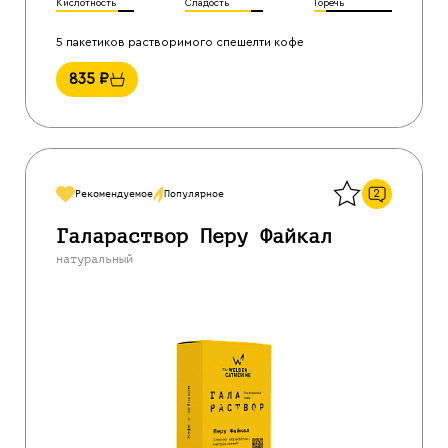
Кислотность
Сладость
Горечь
5 пакетиков растворимого спешелти кофе
835
₽
Назад
2
Рекомендуемое
Популярное
Галараствор Перу Файкал
натуральный