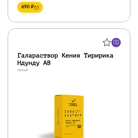
690
₽
Назад
0
Галараствор Кения Тиририка
Ндунду АВ
мытый