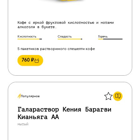
Кофе с яркой фруктовой кислотностью и нотами
алкоголя в букете.
Кислотность
Сладость
Горечь
5 пакетиков растворимого спешелти кофе
760
₽
Назад
3
Популярное
Галараствор Кения Барагви
Кианьяга АА
мытый