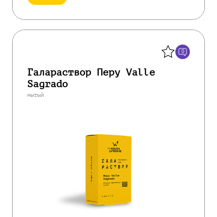
Назад
0
Галараствор Перу Valle
Sagrado
мытый