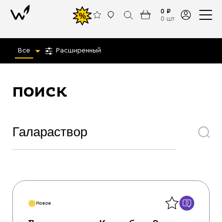
0 ₽
%
0 шт
Все
Расширенный
поиск
Назад
0
Новое