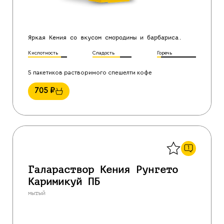
Яркая Кения со вкусом смородины и барбариса.
Кислотность
Сладость
Горечь
5 пакетиков растворимого спешелти кофе
705
₽
Назад
1
Галараствор Кения Рунгето
Каримикуй ПБ
мытый