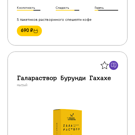
Кислотность
Сладость
Горечь
5 пакетиков растворимого спешелти кофе
690
₽
Назад
0
Галараствор Бурунди Гахахе
мытый