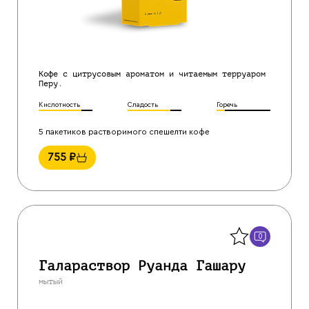
Кофе с цитрусовым ароматом и читаемым терруаром
Перу.
Кислотность
Сладость
Горечь
5 пакетиков растворимого спешелти кофе
755
₽
Назад
0
Галараствор Руанда Гашару
мытый