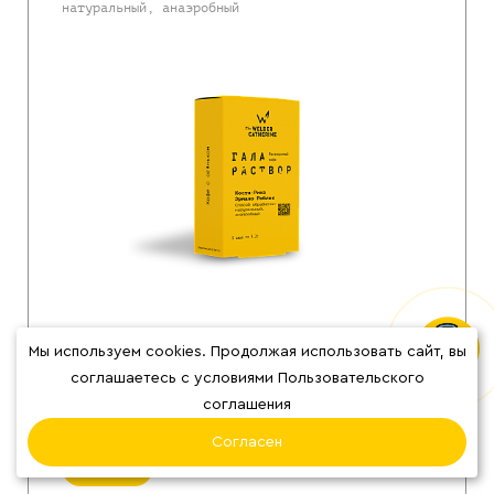
натуральный, анаэробный
Яркий кофе с букетом тропических фруктов и
сливочного печенья!
Мы используем cookies. Продолжая использовать сайт, вы
соглашаетесь с условиями Пользовательского
Кислотность
Сладость
Горечь
соглашения
5 пакетиков растворимого спешелти кофе
Согласен
800
₽