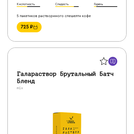
Кислотность
Сладость
Горечь
5 пакетиков растворимого спешелти кофе
725
₽
Назад
0
Галараствор Брутальный Батч
Бленд
mix