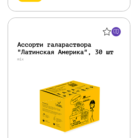
Назад
0
Ассорти галараствора
"Латинская Америка", 30 шт
mix