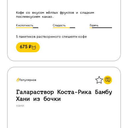
Кофе со вкусом жёлтых фруктов и сладким
послевкусием какао.
Кислотность
Сладость
Горечь
5 пакетиков растворимого спешелти кофе
675
₽
Назад
12
Популярное
Галараствор Коста-Рика Бамбу
Хани из бочки
хани