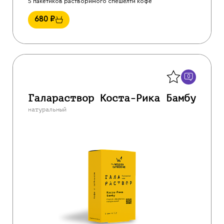
5 пакетиков растворимого спешелти кофе
680
₽
Назад
0
Галараствор Коста-Рика Бамбу
натуральный