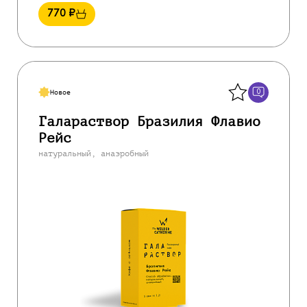
770
₽
Назад
0
Новое
Галараствор Бразилия Флавио
Рейс
натуральный, анаэробный