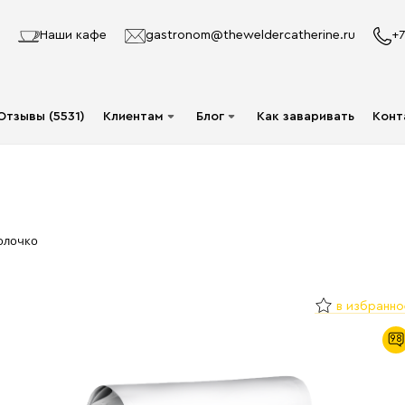
Наши кафе
gastronom@theweldercatherine.ru
+7
Отзывы (5531)
Клиентам
Блог
Как заваривать
Конт
Система лояльности
Видео
Делаю заказ в первый
Авторы
раз
Статьи
олочко
Опт
Доставка и оплата
в избранно
Акции
98