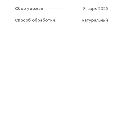
Галараствор
Сбор урожая
Январь 2025
(растворимый кофе)
Способ обработки
натуральный
Экстракт кофе
Подписка
Шоколад