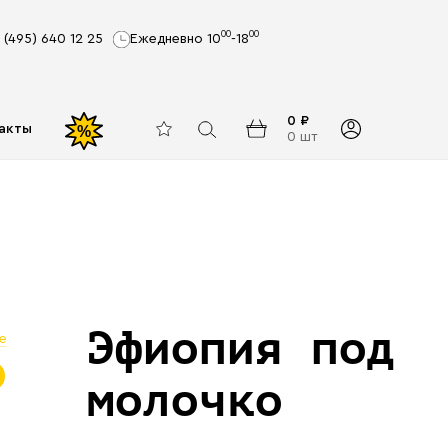
00
00
 (495) 640 12 25
Ежедневно 10
-18
0 ₽
акты
%
0 шт
Эфиопия под
е
молочко