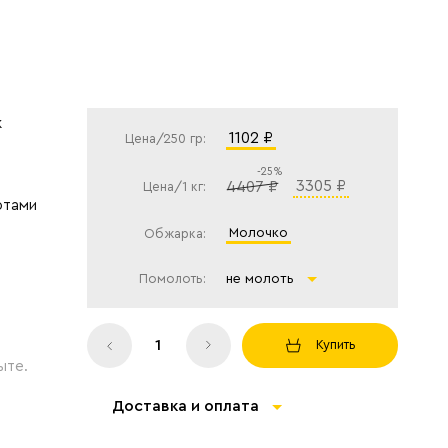
к
1102 ₽
Цена/250 гр:
-25%
3305 ₽
4407 ₽
Цена/1 кг:
тами
молочко
Обжарка:
Помолоть:
не молоть
Купить
ыте.
Доставка и оплата