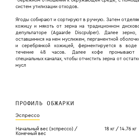
-бережном отношении к окружающей среде, с помощ
систем утилизации отходов.
Ягоды собирают и сортируют в ручную. Затем отделя
кожицу и мякоть от зерна на традиционном дисков
депульпаторе (Agaarde Discpulper). Далее зерно,
оставшимися на нем муслижем, пергаментной оболочк
и серебрянкой кожицей, ферментируется в воде
течение 48 часов. Далее кофе промывают
специальных каналах, чтобы отчистить зерна от остатк
мусл
ПРОФИЛЬ ОБЖАРКИ
Эспрессо
Начальный вес (эспрессо) /
18 кг / 14.76 кг
Конечный вес