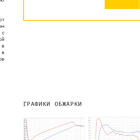
ью
ют
ом
 с
ой
 в
 в
ов
ГРАФИКИ ОБЖАРКИ