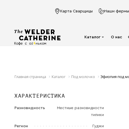
Карта Сварщицы
Наши фермы
Каталог
О нас
Для эспрессо
Под молочко
Для фильтра
Главная страница
Каталог
Под молочко
Эфиопия под м
Капсулы
ХАРАКТЕРИСТИКА
Аксессуары
Кофе в фильтр-
Разновидность
Местные разновидности
пакете
типики
Напитки в банках
Регион
Гуджи