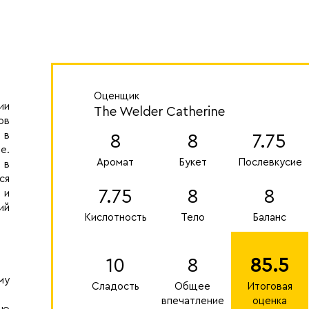
Оценщик
ии
The Welder Catherine
ов
 в
8
8
7.75
е.
Аромат
Букет
Послевкусие
 в
ся
7.75
8
8
 и
ий
Кислотность
Тело
Баланс
10
8
85.5
му
Сладость
Общее
Итоговая
впечатление
оценка