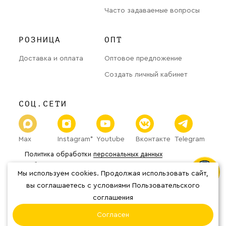
Часто задаваемые вопросы
РОЗНИЦА
ОПТ
Доставка и оплата
Оптовое предложение
Создать личный кабинет
СОЦ.СЕТИ
Max
Instagram*
Youtube
Вконтакте
Telegram
Политика обработки
персональных данных
Публичная оферта
Мы используем cookies. Продолжая использовать сайт,
© 2026 «The Welder Catherine» Все права защищены.
*Организация Meta Platforms Inc.
вы соглашаетесь с условиями Пользовательского
(соцсети Фейсбук, Инстаграм) признана
соглашения
экстремистской, её деятельность
запрещена на территории РФ.
Согласен