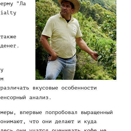
ферму "Ла
cialty
 также
 денег.
лу
им
 различать вкусовые особенности
сенсорный анализ.
рмеры, впервые попробовал выращенный
понимают, что они делают и куда
Здесь они учатся оценивать кофе не