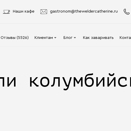
Наши кафе
gastronom@theweldercatherine.ru
Отзывы (5526)
Клиентам
Блог
Как заваривать
Конта
Система лояльности
Видео
Делаю заказ в первый
Авторы
ли колумбийс
раз
Статьи
Опт
Доставка и оплата
Акции