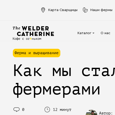
Карта Сварщицы
Наши фермы
Каталог
О нас
Для эспрессо
Ферма и выращивание
Под молочко
Как мы ста
Для фильтра
Капсулы
фермерами
Аксессуары
Кофе в фильтр-
пакете
0
12 минут
Напитки в банках
Автор: