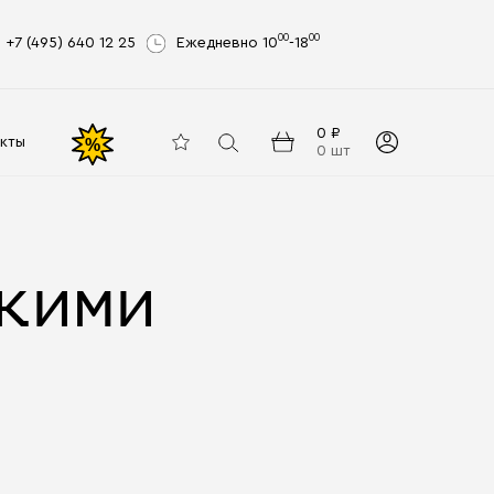
00
00
+7 (495) 640 12 25
Ежедневно 10
-18
0 ₽
кты
%
0 шт
кими