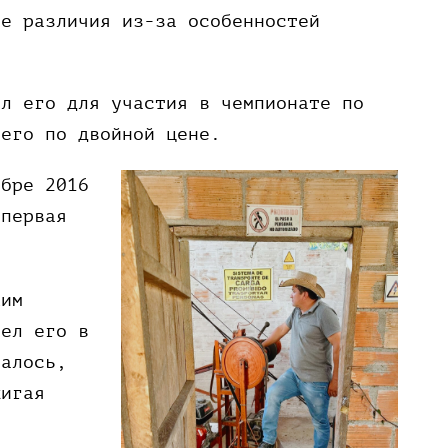
ые различия из-за особенностей
ал его для участия в чемпионате по
 его по двойной цене.
ябре 2016
 первая
ким
вел его в
залось,
жигая