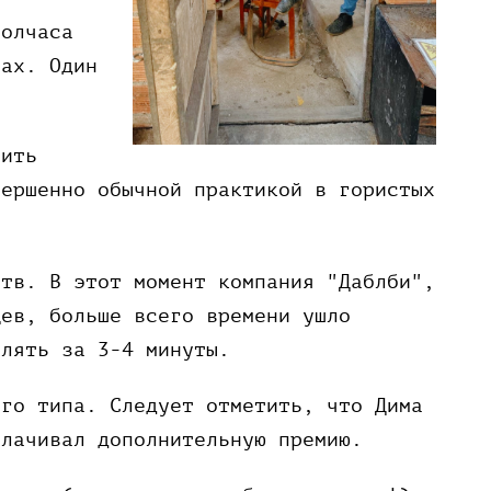
полчаса
лах. Один
мить
вершенно обычной практикой в гористых
ств. В этот момент компания "Даблби",
цев, больше всего времени ушло
влять за 3-4 минуты.
ого типа. Следует отметить, что Дима
плачивал дополнительную премию.