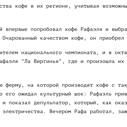
ства кофе в их регионе, учитывая возможн
й впервые попробовал кофе Рафаэля и выбр
 Очарованный качеством кофе, он приобрел
ителем национального чемпионата, и в окт
афаэля "Ла Виргинья", где и произошла их
ю ферму, на которой производят кофе с та
о его ожидал культурный шок: Рафаэль при
 и показал депульпатор, который, как ока
 электричества. Вечером Рафа работал, за