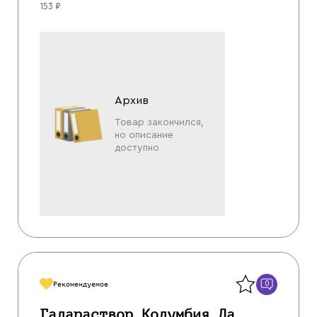
153 ₽
Архив
Товар закончился,
но описание
доступно
Назад
0
Рекомендуемое
Галараствор Колумбия Ла