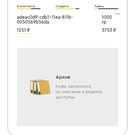
яблоко.
Кислотность
Сладость
Горечь
-25%
adeac0d9-cdb1-11ea-811b-
1000
0050569b56da
гр
1251
₽
3753
₽
Архив
Кофе закончился,
но описание и рецепты
доступны