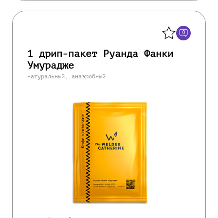
Назад
0
1 дрип-пакет Руанда Фанки
Умурадже
натуральный, анаэробный