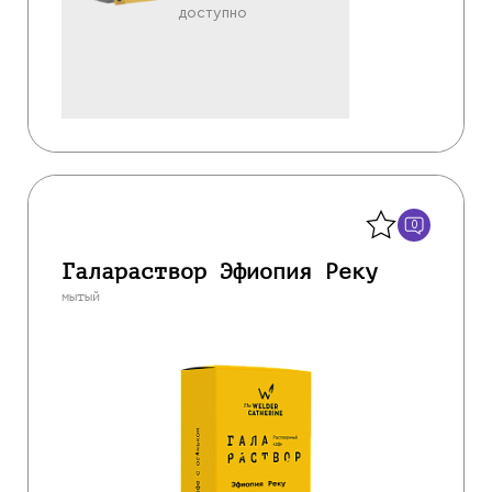
доступно
Назад
0
Галараствор Эфиопия Реку
мытый