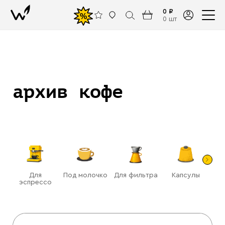
0 ₽
%
0 шт
архив кофе
Для
Под молочко
Для фильтра
Капсулы
Га
эспрессо
(ра
Назад