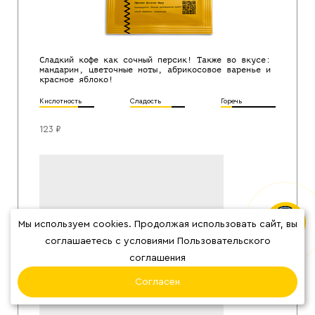
Сладкий кофе как сочный персик! Также во вкусе:
мандарин, цветочные ноты, абрикосовое варенье и
красное яблоко!
Кислотность
Сладость
Горечь
123 ₽
Архив
Мы используем cookies. Продолжая использовать сайт, вы
соглашаетесь с условиями Пользовательского
Товар закончился,
но описание
соглашения
доступно
Согласен